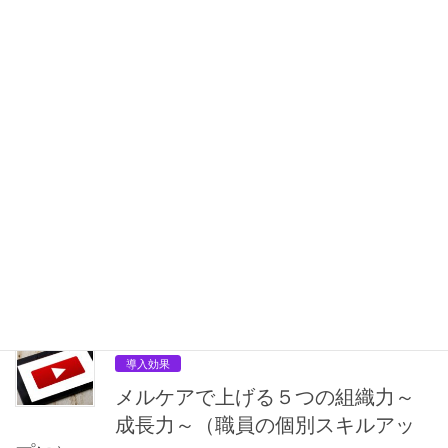
するのは年１回あるかないか。『メルケア』なら、この非効率さ
を解消することがでる。定期的に法人の理念やビジョンについて
経営者からメッセージを送信し、組織への浸透を […]
2020年4月24日
導入効果
メルケアで上げる５つの組織力～
営業力～（メールを営業支援に）
メールを営業支援に 地域のケアマネや連携する事業所の担当者の
メールアドレスを『メルケア』に登録一括管理すれば、いつでも
必要なときに、顧客先を絞った営業メールを発信することができ
る。 相手も営業に来られるより営業メールの取 […]
2020年4月24日
導入効果
メルケアで上げる５つの組織力～
成長力～（職員の個別スキルアッ